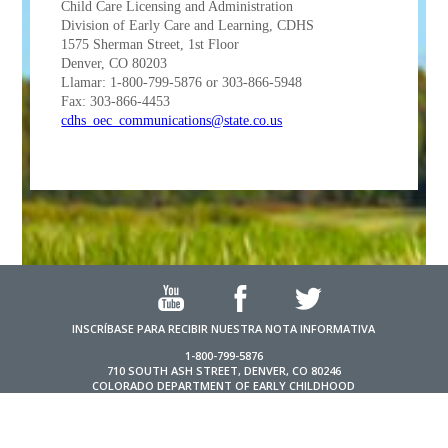
Child Care Licensing and Administration
Division of Early Care and Learning, CDHS
1575 Sherman Street, 1st Floor
Denver, CO 80203
Llamar: 1-800-799-5876 or 303-866-5948
Fax: 303-866-4453
cdhs_oec_communications@state.co.us
INSCRÍBASE PARA RECIBIR NUESTRA NOTA INFORMATIVA
1-800-799-5876
710 SOUTH ASH STREET, DENVER, CO 80246
COLORADO DEPARTMENT OF EARLY CHILDHOOD